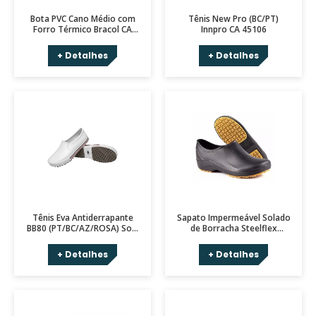
Bota PVC Cano Médio com
Tênis New Pro (BC/PT)
Forro Térmico Bracol CA
Innpro CA 45106
43017
+ Detalhes
+ Detalhes
Tênis Eva Antiderrapante
Sapato Impermeável Solado
BB80 (PT/BC/AZ/ROSA) Soft
de Borracha Steelflex
Works CA 37212
(BC/PT) CA 38590
+ Detalhes
+ Detalhes